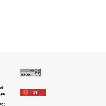
ა
ბი
14
ლის
ობა