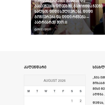
გარდაცვალების შემდეგ და
გასვენების დღეებში, გამოჩნდა ჩვენი
ხალხის დიდი სულიერება, დიდი
გონიერება და დიდი რწმენა –
პატრიარქი შიო III
05/22/2026
კალენდარი
სიახლ
„ნია ი
AUGUST 2026
მოსასმ
მისი ტ
M
T
W
T
F
S
S
აღდგა…
1
2
დედას,