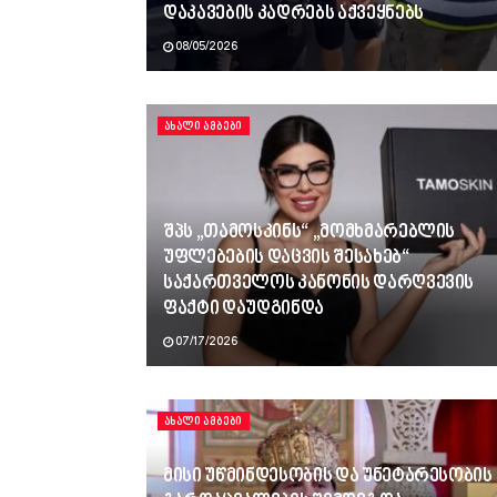
დაკავების კადრებს აქვეყნებს
08/05/2026
ᲐᲮᲐᲚᲘ ᲐᲛᲑᲔᲑᲘ
შპს „თამოსკინს“ „მომხმარებლის
უფლებების დაცვის შესახებ“
საქართველოს კანონის დარღვევის
ფაქტი დაუდგინდა
07/17/2026
ᲐᲮᲐᲚᲘ ᲐᲛᲑᲔᲑᲘ
მისი უწმინდესობის და უნეტარესობის