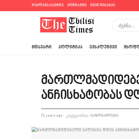
რეკლამა საიტზე
კონტაქტი
ჩვენ შესახებ
ᲛᲗᲐᲕᲐᲠᲘ
ᲞᲝᲚᲘᲢᲘᲙᲐ
ᲔᲥᲡᲙᲚᲣᲖᲘᲕᲘ
ᲛᲡᲝᲤ
მართლმადიდებე
ანჩისხატობას დ
12 years ago
კატეგორია:
საზოგადოება