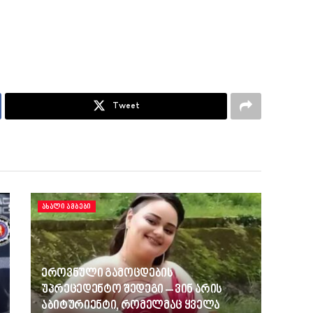
Tweet
ᲐᲮᲐᲚᲘ ᲐᲛᲑᲔᲑᲘ
ეროვნული გამოცდების
უპრეცედენტო შედეგი – ვინ არის
აბიტურიენტი, რომელმაც ყველა