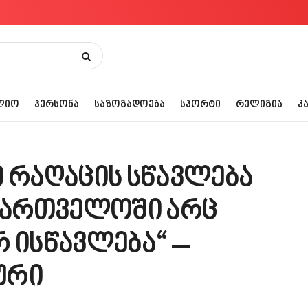
ᲚᲘᲝ
ᲞᲔᲠᲡᲝᲜᲐ
ᲡᲐᲖᲝᲒᲐᲓᲝᲔᲑᲐ
ᲡᲞᲝᲠᲢᲘ
ᲠᲔᲚᲘᲒᲘᲐ
Კ
ი რაღაცის სწავლება
აქართველოში არც
რ ისწავლება“ –
ური