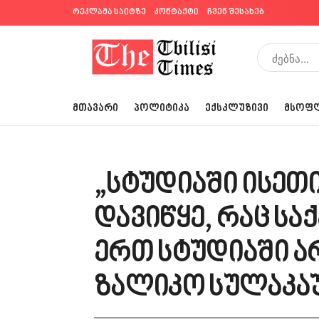
რეკლამა საიტზე
კონტაქტი
ჩვენ შესახებ
ᲛᲗᲐᲕᲐᲠᲘ
ᲞᲝᲚᲘᲢᲘᲙᲐ
ᲔᲥᲡᲙᲚᲣᲖᲘᲕᲘ
ᲛᲡᲝᲤ
„სტუდიაში ისეთ
დავიწყე, რაც ს
ერთ სტუდიაში ა
ზალიკო სულაკა