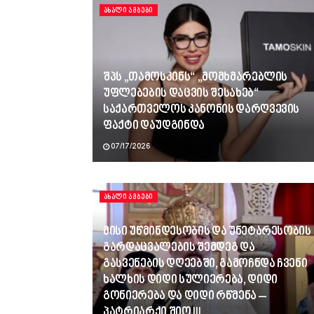
ᲐᲮᲐᲚᲘ ᲐᲛᲑᲔᲑᲘ
შპს „თამოსკინს“ „მომხმარებლის
უფლებების დაცვის შესახებ“
საქართველოს კანონის დარღვევის
ფაქტი დაუდგინდა
07/17/2026
ᲐᲮᲐᲚᲘ ᲐᲛᲑᲔᲑᲘ
მისი უწმინდესობის და უნეტარესობის
გარდაცვალების შემდეგ და
გასვენების დღეებში, გამოჩნდა ჩვენი
ხალხის დიდი სულიერება, დიდი
გონიერება და დიდი რწმენა –
პატრიარქი შიო III