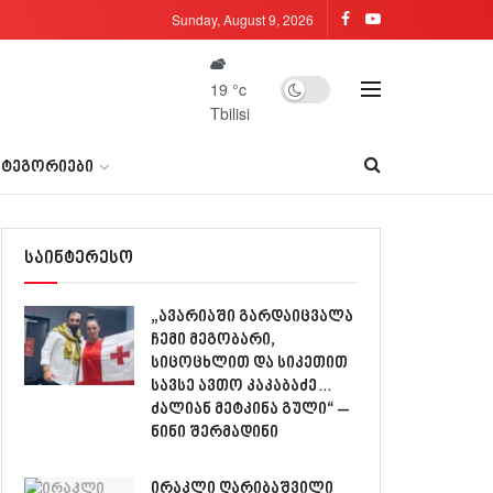
Sunday, August 9, 2026
19
°c
Tbilisi
ᲐᲢᲔᲒᲝᲠᲘᲔᲑᲘ
საინტერესო
„ავარიაში გარდაიცვალა
ჩემი მეგობარი,
სიცოცხლით და სიკეთით
სავსე ავთო კაკაბაძე…
ძალიან მეტკინა გული“ –
ნინი შერმადინი
ირაკლი ღარიბაშვილი