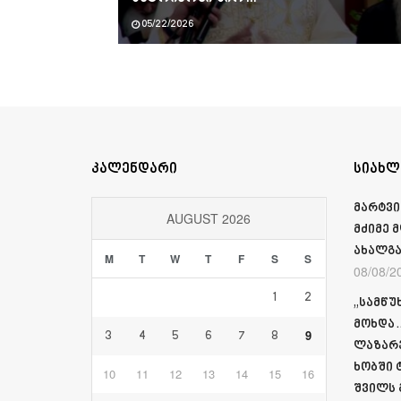
05/22/2026
კალენდარი
სიახლ
მარტვი
AUGUST 2026
მძიმე 
ახალგა
M
T
W
T
F
S
S
08/08/2
1
2
„სამწუ
მოხდა…
9
3
4
5
6
7
8
ლაზარე
ხობში 
10
11
12
13
14
15
16
შვილს