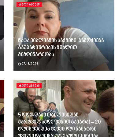
ᲐᲮᲐᲚᲘ ᲐᲛᲑᲔᲑᲘ
ნატა ვიბლიანის საქმეზე, გამოძიება
გაუპატიურების მუხლით
მიმდინარეობს
07/18/2026
ᲐᲮᲐᲚᲘ ᲐᲛᲑᲔᲑᲘ
5 დღე-ღამე თბილისიდან
მარტვილამდე ფეხით გაიარა! – 20
წლის შემდეგ შეძენილი ნანატრი
შვილი და შესრულებული პირობა