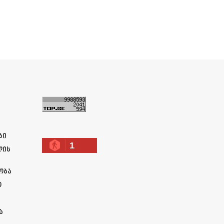
ა
ბი
1
ლის
ობა
ო
ა