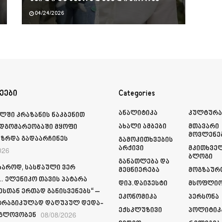
04/24/2026
ეები
Categories
Ანალიტიკა
Კულტურ
ლში კრაზანის ნაკბენით
Ახალი Ამბები
Მთავარი
მდგომარეობაში მყოფი
Მოვლენე
ზრდა გადაარჩინეს
Გამოკითხვების
Არქივი
Მკითხვე
026
Ბლოგი
Განათლება Და
ხაროდ, სასწაული ვერ
Მეცნიერება
Მოგზაურ
 ელენიკო თავის პატარა
Დიპ.დაიჯესტი
Მსოფლი
სთან ერთად განისვენებს“ –
Ეკონომიკა
Პერსონა
ტრაგიკულად დაღუპულ დედა-
Ექსკლუზივი
Პოლიტიკ
08/08/2026
 გლოვობენ