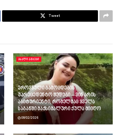
Tweet
ᲐᲮᲐᲚᲘ ᲐᲛᲑᲔᲑᲘ
ეროვნული გამოცდების
უპრეცედენტო შედეგი – ვინ არის
აბიტურიენტი, რომელმაც ყველა
საგანში მაქსიმალური ქულა მიიღო
08/02/2026