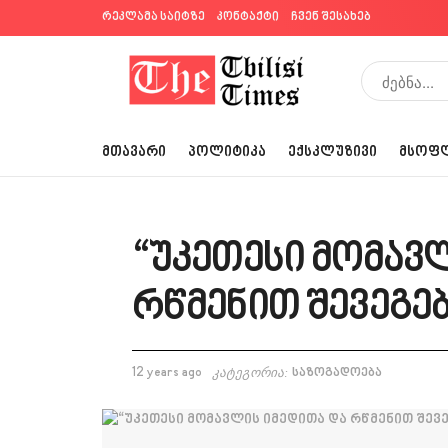
რეკლამა საიტზე
კონტაქტი
ჩვენ შესახებ
ᲛᲗᲐᲕᲐᲠᲘ
ᲞᲝᲚᲘᲢᲘᲙᲐ
ᲔᲥᲡᲙᲚᲣᲖᲘᲕᲘ
ᲛᲡᲝᲤ
“უკეთესი მომავ
რწმენით შევეგე
12 years ago
კატეგორია:
საზოგადოება