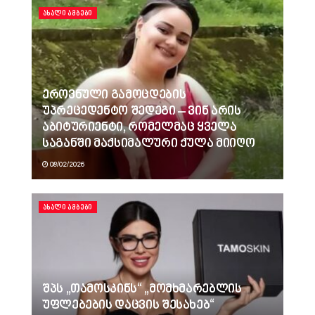
ᲐᲮᲐᲚᲘ ᲐᲛᲑᲔᲑᲘ
ეროვნული გამოცდების
უპრეცედენტო შედეგი – ვინ არის
აბიტურიენტი, რომელმაც ყველა
საგანში მაქსიმალური ქულა მიიღო
08/02/2026
ᲐᲮᲐᲚᲘ ᲐᲛᲑᲔᲑᲘ
შპს „თამოსკინს“ „მომხმარებლის
უფლებების დაცვის შესახებ“