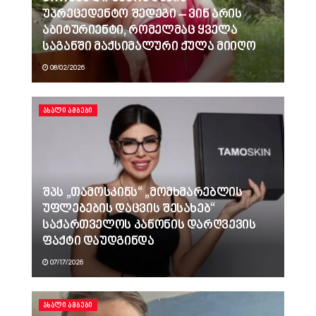
უპრეცედენტო შედეგი – ვინ არის
აბიტურიენტი, რომელმაც ყველა
საგანში მაქსიმალური ქულა მიიღო
08/02/2026
ᲐᲮᲐᲚᲘ ᲐᲛᲑᲔᲑᲘ
შპს „თამოსკინს“ „მომხმარებლის
უფლებების დაცვის შესახებ“
საქართველოს კანონის დარღვევის
ფაქტი დაუდგინდა
07/17/2026
ᲐᲮᲐᲚᲘ ᲐᲛᲑᲔᲑᲘ