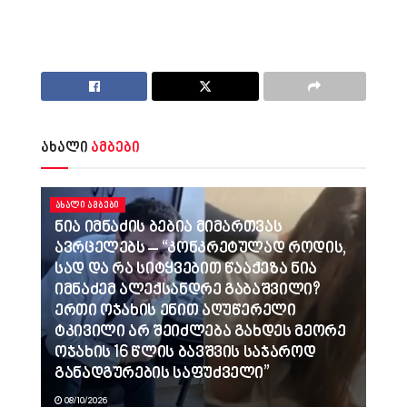
ახალი
ამბები
ᲐᲮᲐᲚᲘ ᲐᲛᲑᲔᲑᲘ
ნია იმნაძის ბებია მიმართვას
ავრცელებს – “კონკრეტულად როდის,
სად და რა სიტყვებით წააქეზა ნია
იმნაძემ ალექსანდრე გაბაშვილი?
ერთი ოჯახის ენით აღუწერელი
ტკივილი არ შეიძლება გახდეს მეორე
ოჯახის 16 წლის ბავშვის საჯაროდ
განადგურების საფუძველი”
08/10/2026