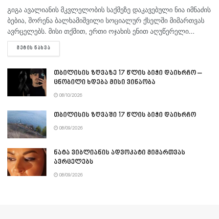
გიგა ავა­ლი­ა­ნის მკვლე­ლო­ბის საქ­მე­ზე და­კა­ვე­ბუ­ლი ნია იმ­ნა­ძის
ბე­ბია, შო­რე­ნა ბალ­ხა­მიშ­ვი­ლი სო­ცი­ა­ლურ ქსელ­ში მი­მარ­თვას
ავ­რცე­ლებს. მისი თქმით, ერთი ოჯა­ხის ენით აღუ­წე­რე­ლი...
DETAILS
ᲛᲔᲢᲘᲡ ᲜᲐᲮᲕᲐ
თბილისის ზღვაზე 17 წლის ბიჭი დაიხრჩო –
ცნობილი ხდება მისი ვინაობა
08/10/2026
თბილისის ზღვაში 17 წლის ბიჭი დაიხრჩო
08/09/2026
ნატა ვიბლიანის ადვოკატი მიმართვას
ავრცელებს
08/09/2026