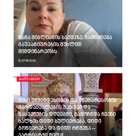
ნატა ვიბლიანის საქმეზე, გამოძიება
გაუპატიურების მუხლით
მიმდინარეობს
07/18/2026
ᲐᲮᲐᲚᲘ ᲐᲛᲑᲔᲑᲘ
მისი უწმინდესობის და უნეტარესობის
გარდაცვალების შემდეგ და
გასვენების დღეებში, გამოჩნდა ჩვენი
ხალხის დიდი სულიერება, დიდი
გონიერება და დიდი რწმენა –
პატრიარქი შიო III