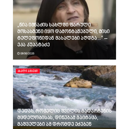
„ნია იმნაძის სახლში ფარული
მოსასმენი იყო დამონტაჟებული, მისი
ტელეფონიდან მასალები აღდგა…“ –
ეკა კუპატაძე
08/06/2026
ᲐᲮᲐᲚᲘ ᲐᲛᲑᲔᲑᲘ
დედას, რომელიც შვილის გადარჩენის
მცდელობისას, დინებამ გაიტაცა,
მაშველები ამ დრომდე ეძებენ