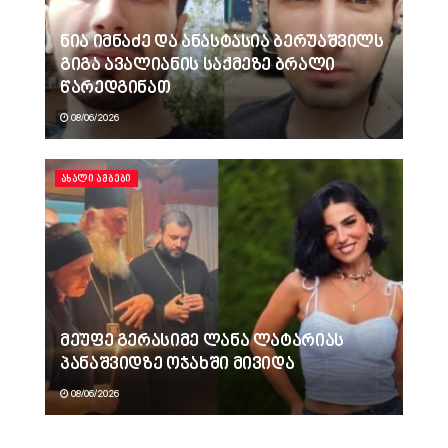
ნია იმნაძე და ანასტასია ბერუაშვილს
გიგა ავალიანის საქმეზე ბრალი
წარედგინათ
08/06/2026
ᲐᲮᲐᲚᲘ ᲐᲛᲑᲔᲑᲘ
მეუფე გერასიმე ლანა ლატარიას
პანაშვიდზე ოჯახში მივიდა
08/06/2026