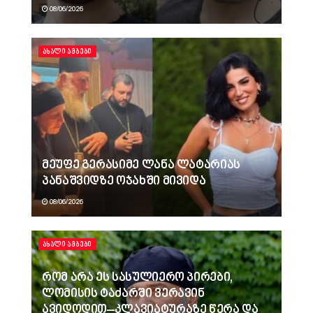
08/06/2026
ᲐᲮᲐᲚᲘ ᲐᲛᲑᲔᲑᲘ
მეუფე გერასიმე ლანა ლატარიას
პანაშვიდზე ოჯახში მივიდა
08/06/2026
ᲐᲮᲐᲚᲘ ᲐᲛᲑᲔᲑᲘ
რომ არა ეს სასულიერო პირები,
ლომისის ტაძარში ვერავინ
ავიდოდით–კლავიატურაზე წერა და