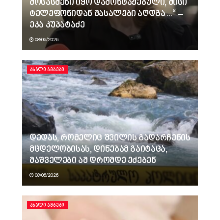
მოსასმენი იყო დამონტაჟებული, მისი
ტელეფონიდან მასალები აღდგა…“ –
ეკა კუპატაძე
08/06/2026
ᲐᲮᲐᲚᲘ ᲐᲛᲑᲔᲑᲘ
დედას, რომელიც შვილის გადარჩენის
მცდელობისას, დინებამ გაიტაცა,
მაშველები ამ დრომდე ეძებენ
08/06/2026
ᲐᲮᲐᲚᲘ ᲐᲛᲑᲔᲑᲘ