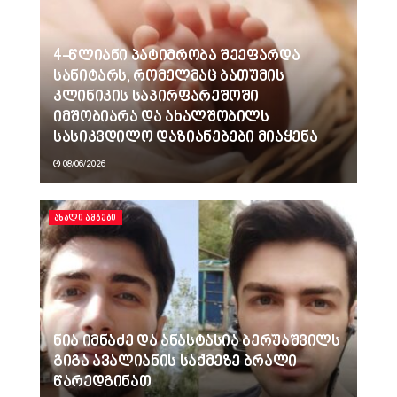
4-წლიანი პატიმრობა შეეფარდა
სანიტარს, რომელმაც ბათუმის
კლინიკის საპირფარეშოში
იმშობიარა და ახალშობილს
სასიკვდილო დაზიანებები მიაყენა
08/06/2026
ᲐᲮᲐᲚᲘ ᲐᲛᲑᲔᲑᲘ
ნია იმნაძე და ანასტასია ბერუაშვილს
გიგა ავალიანის საქმეზე ბრალი
წარედგინათ