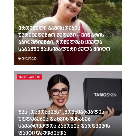
ეროვნული გამოცდების
უპრეცედენტო შედეგი – ვინ არის
აბიტურიენტი, რომელმაც ყველა
საგანში მაქსიმალური ქულა მიიღო
08/02/2026
ᲐᲮᲐᲚᲘ ᲐᲛᲑᲔᲑᲘ
შპს „თამოსკინს“ „მომხმარებლის
უფლებების დაცვის შესახებ“
საქართველოს კანონის დარღვევის
ფაქტი დაუდგინდა