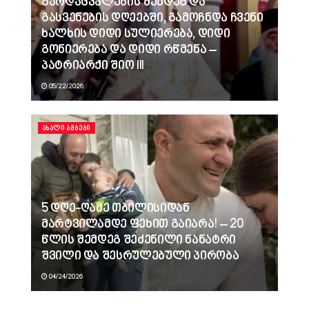
გარდაცვალების შემდეგ და
გასვენების დღეებში, გამოჩნდა ჩვენი
ხალხის დიდი სულიერება, დიდი
გონიერება და დიდი რწმენა –
პატრიარქი შიო III
05/22/2026
ᲐᲮᲐᲚᲘ ᲐᲛᲑᲔᲑᲘ
5 დღე-ღამე თბილისიდან
მარტვილამდე ფეხით გაიარა! – 20
წლის შემდეგ შეძენილი ნანატრი
შვილი და შესრულებული პირობა
04/24/2026