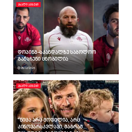
ᲐᲮᲐᲚᲘ ᲐᲛᲑᲔᲑᲘ
დოპინგ-სკანდალზე საბოლოო
განაჩენი ცნობილია
05/12/2026
ᲐᲮᲐᲚᲘ ᲐᲛᲑᲔᲑᲘ
“ნიცა არც მოდელია, არც
კინოვარსკვლავი, მაგრამ…” –