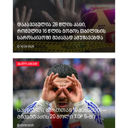
დაკავებულია 28 წლის კაცი,
რომელიც 16 წლის გოგოს თბილისის
საროსკიპოში მეძავად ამუშავებდა
10/29/2025
ᲐᲮᲐᲚᲘ ᲐᲛᲑᲔᲑᲘ
ᲡᲐᲡᲬᲐᲣᲚᲘ ᲑᲣᲠᲗᲗᲐᲜ 10 ᲨᲔᲮᲔᲑᲘᲗ –
ᲛᲘᲥᲐᲣᲢᲐᲫᲘᲡ 20 ᲒᲝᲚᲘ TOP 5-ᲨᲘ
03/16/2025