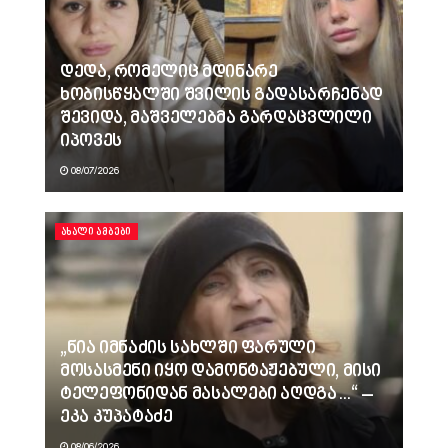
დედა, რომელიც მდინარე
ხობისწყალში შვილის გადასარჩენად
შევიდა, მაშველებმა გარდაცვლილი
იპოვეს
08/07/2026
ᲐᲮᲐᲚᲘ ᲐᲛᲑᲔᲑᲘ
„ნია იმნაძის სახლში ფარული
მოსასმენი იყო დამონტაჟებული, მისი
ტელეფონიდან მასალები აღდგა…“ –
ეკა კუპატაძე
08/06/2026