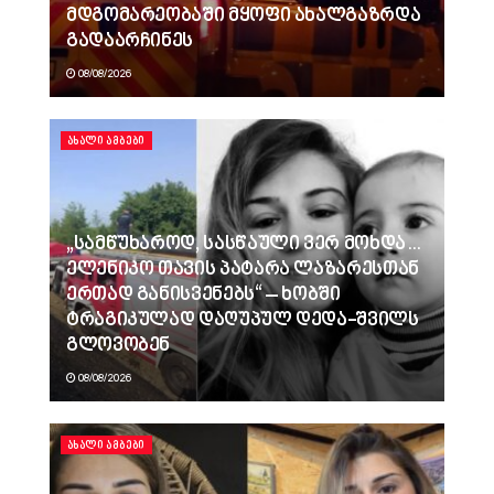
მდგომარეობაში მყოფი ახალგაზრდა
გადაარჩინეს
08/08/2026
ᲐᲮᲐᲚᲘ ᲐᲛᲑᲔᲑᲘ
„სამწუხაროდ, სასწაული ვერ მოხდა…
ელენიკო თავის პატარა ლაზარესთან
ერთად განისვენებს“ – ხობში
ტრაგიკულად დაღუპულ დედა-შვილს
გლოვობენ
08/08/2026
ᲐᲮᲐᲚᲘ ᲐᲛᲑᲔᲑᲘ