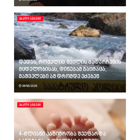
ᲐᲮᲐᲚᲘ ᲐᲛᲑᲔᲑᲘ
დედას, რომელიც შვილის გადარჩენის
მცდელობისას, დინებამ გაიტაცა,
მაშველები ამ დრომდე ეძებენ
08/06/2026
ᲐᲮᲐᲚᲘ ᲐᲛᲑᲔᲑᲘ
4-წლიანი პატიმრობა შეეფარდა